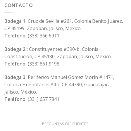
Thrills
CONTACTO
of
Lizaro
Casino
Bodega 1:
Cruz de Sevilla #261, Colonia Benito Juárez,
in
CP 45199, Zapopan, Jalisco, México.
the
UK
Teléfono:
(333) 366 6911
Online
Gaming
Bodega 2 :
Constituyentes #390-b, Colonia
Scene
Constitución, CP 45180, Zapopan, Jalisco, México.
Teléfono:
(333) 861 9198
Bodega 3:
Periférico Manuel Gómez Morin #1471,
Colonia Huentitán el Alto, CP 44390, Guadalajara,
Jalisco, México.
Teléfono:
(331) 657 7841
PREGUNTAS FRECUENTES