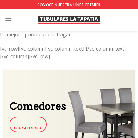
Skip
CONOCE NUESTRA LÍNEA PREMIER
to
content
La mejor opción para tu hogar
[vc_row][vc_column][vc_column_text]
[/vc_column_text]
[/vc_column][/vc_row]
Comedores
IR A CATEGORÍA