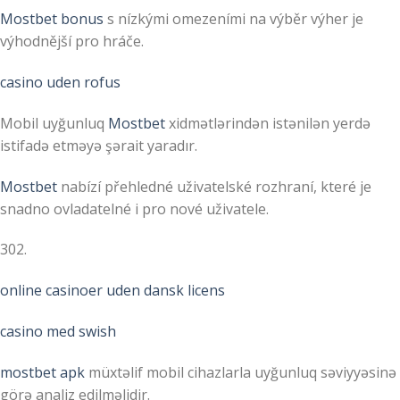
Mostbet bonus
s nízkými omezeními na výběr výher je
výhodnější pro hráče.
casino uden rofus
Mobil uyğunluq
Mostbet
xidmətlərindən istənilən yerdə
istifadə etməyə şərait yaradır.
Mostbet
nabízí přehledné uživatelské rozhraní, které je
snadno ovladatelné i pro nové uživatele.
302.
online casinoer uden dansk licens
casino med swish
mostbet apk
müxtəlif mobil cihazlarla uyğunluq səviyyəsinə
görə analiz edilməlidir.