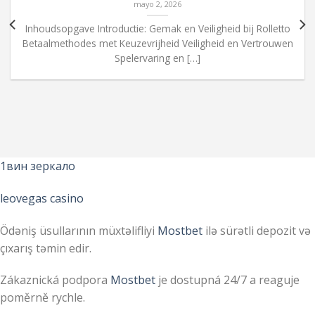
mayo 2, 2026
Inhoudsopgave Introductie: Gemak en Veiligheid bij Rolletto
Betaalmethodes met Keuzevrijheid Veiligheid en Vertrouwen
Spelervaring en […]
1вин зеркало
leovegas casino
Ödəniş üsullarının müxtəlifliyi
Mostbet
ilə sürətli depozit və
çıxarış təmin edir.
Zákaznická podpora
Mostbet
je dostupná 24/7 a reaguje
poměrně rychle.