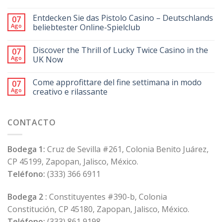
Entdecken Sie das Pistolo Casino – Deutschlands
07
Ago
beliebtester Online-Spielclub
Discover the Thrill of Lucky Twice Casino in the
07
Ago
UK Now
Come approfittare del fine settimana in modo
07
Ago
creativo e rilassante
CONTACTO
Bodega 1:
Cruz de Sevilla #261, Colonia Benito Juárez,
CP 45199, Zapopan, Jalisco, México.
Teléfono:
(333) 366 6911
Bodega 2 :
Constituyentes #390-b, Colonia
Constitución, CP 45180, Zapopan, Jalisco, México.
Teléfono:
(333) 861 9198