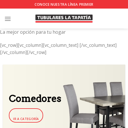
Skip
CONOCE NUESTRA LÍNEA PREMIER
to
content
La mejor opción para tu hogar
[vc_row][vc_column][vc_column_text]
[/vc_column_text]
[/vc_column][/vc_row]
Comedores
IR A CATEGORÍA