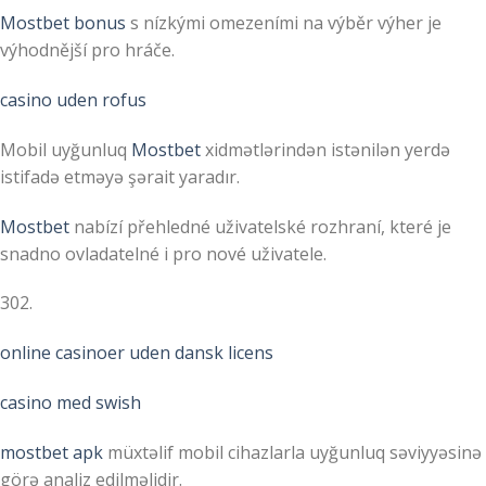
Mostbet bonus
s nízkými omezeními na výběr výher je
výhodnější pro hráče.
casino uden rofus
Mobil uyğunluq
Mostbet
xidmətlərindən istənilən yerdə
istifadə etməyə şərait yaradır.
Mostbet
nabízí přehledné uživatelské rozhraní, které je
snadno ovladatelné i pro nové uživatele.
302.
online casinoer uden dansk licens
casino med swish
mostbet apk
müxtəlif mobil cihazlarla uyğunluq səviyyəsinə
görə analiz edilməlidir.