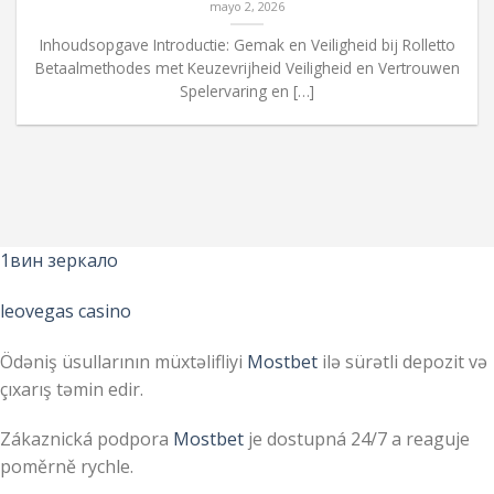
mayo 2, 2026
Inhoudsopgave Introductie: Gemak en Veiligheid bij Rolletto
Betaalmethodes met Keuzevrijheid Veiligheid en Vertrouwen
Spelervaring en […]
1вин зеркало
leovegas casino
Ödəniş üsullarının müxtəlifliyi
Mostbet
ilə sürətli depozit və
çıxarış təmin edir.
Zákaznická podpora
Mostbet
je dostupná 24/7 a reaguje
poměrně rychle.