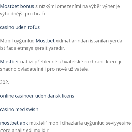
Mostbet bonus
s nízkými omezeními na výběr výher je
výhodnější pro hráče.
casino uden rofus
Mobil uyğunluq
Mostbet
xidmətlərindən istənilən yerdə
istifadə etməyə şərait yaradır.
Mostbet
nabízí přehledné uživatelské rozhraní, které je
snadno ovladatelné i pro nové uživatele.
302.
online casinoer uden dansk licens
casino med swish
mostbet apk
müxtəlif mobil cihazlarla uyğunluq səviyyəsinə
görə analiz edilməlidir.