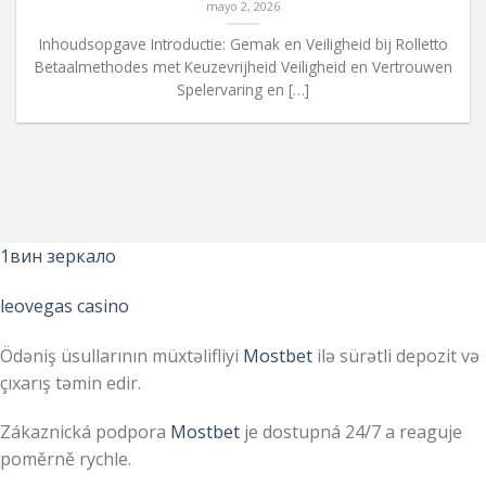
mayo 2, 2026
Inhoudsopgave Introductie: Gemak en Veiligheid bij Rolletto
Betaalmethodes met Keuzevrijheid Veiligheid en Vertrouwen
Spelervaring en […]
1вин зеркало
leovegas casino
Ödəniş üsullarının müxtəlifliyi
Mostbet
ilə sürətli depozit və
çıxarış təmin edir.
Zákaznická podpora
Mostbet
je dostupná 24/7 a reaguje
poměrně rychle.