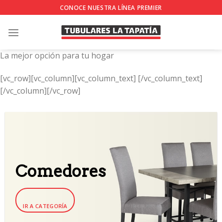
Skip
CONOCE NUESTRA LÍNEA PREMIER
to
content
La mejor opción para tu hogar
[vc_row][vc_column][vc_column_text]
[/vc_column_text]
[/vc_column][/vc_row]
Comedores
IR A CATEGORÍA