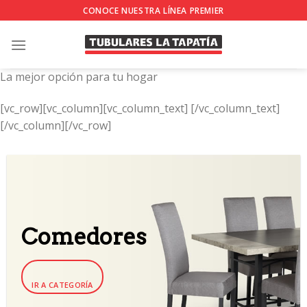
Skip
CONOCE NUESTRA LÍNEA PREMIER
to
content
La mejor opción para tu hogar
[vc_row][vc_column][vc_column_text]
[/vc_column_text]
[/vc_column][/vc_row]
Comedores
IR A CATEGORÍA