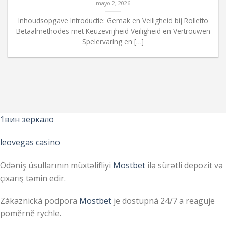
mayo 2, 2026
Inhoudsopgave Introductie: Gemak en Veiligheid bij Rolletto
Betaalmethodes met Keuzevrijheid Veiligheid en Vertrouwen
Spelervaring en […]
1вин зеркало
leovegas casino
Ödəniş üsullarının müxtəlifliyi
Mostbet
ilə sürətli depozit və
çıxarış təmin edir.
Zákaznická podpora
Mostbet
je dostupná 24/7 a reaguje
poměrně rychle.