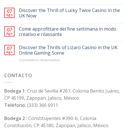
Discover the Thrill of Lucky Twice Casino in the
07
Ago
UK Now
Come approfittare del fine settimana in modo
07
Ago
creativo e rilassante
Discover the Thrills of Lizaro Casino in the UK
07
Ago
Online Gaming Scene
en
Comentarios desactivados
Discover
the
Thrills
CONTACTO
of
Lizaro
Casino
Bodega 1:
Cruz de Sevilla #261, Colonia Benito Juárez,
in
CP 45199, Zapopan, Jalisco, México.
the
UK
Teléfono:
(333) 366 6911
Online
Gaming
Bodega 2 :
Constituyentes #390-b, Colonia
Scene
Constitución, CP 45180, Zapopan, Jalisco, México.