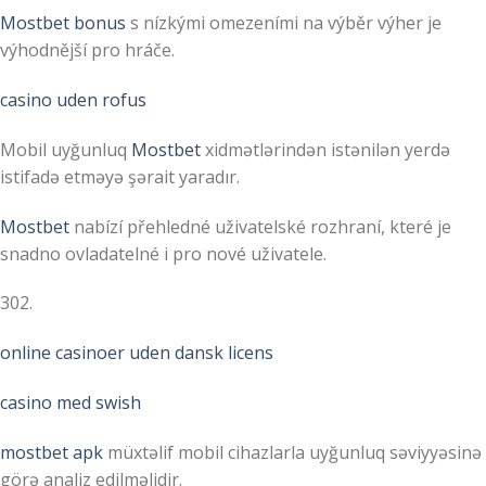
Mostbet bonus
s nízkými omezeními na výběr výher je
výhodnější pro hráče.
casino uden rofus
Mobil uyğunluq
Mostbet
xidmətlərindən istənilən yerdə
istifadə etməyə şərait yaradır.
Mostbet
nabízí přehledné uživatelské rozhraní, které je
snadno ovladatelné i pro nové uživatele.
302.
online casinoer uden dansk licens
casino med swish
mostbet apk
müxtəlif mobil cihazlarla uyğunluq səviyyəsinə
görə analiz edilməlidir.