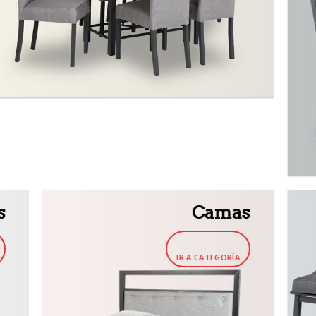
s
Camas
IR A CATEGORÍA