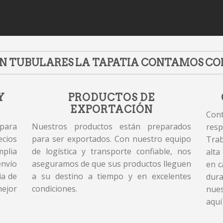
N TUBULARES LA TAPATIA CONTAMOS CO
Y
PRODUCTOS DE
EXPORTACIÓN
Cont
 para
Nuestros productos están preparados
resp
cios
para ser exportados. Con nuestro equipo
Tra
plia
de logística y transporte confiable, nos
alta
envío
aseguramos de que sus productos lleguen
en c
ia de
a su destino a tiempo y en excelentes
dur
mejor
condiciones.
nues
aquí