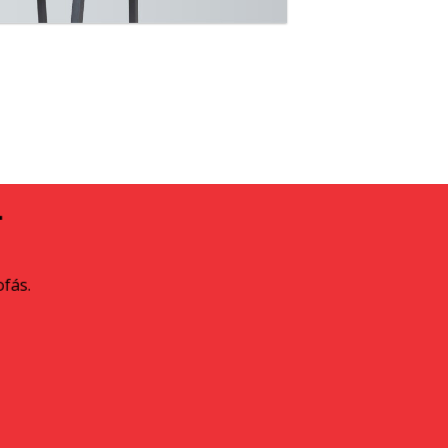
A
ofás.