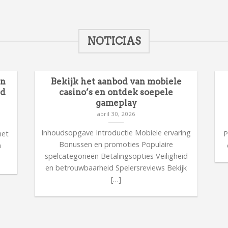
NOTICIAS
en
Bekijk het aanbod van mobiele
id
casino’s en ontdek soepele
gameplay
abril 30, 2026
n
Inhoudsopgave Introductie Mobiele ervaring
met
P
Bonussen en promoties Populaire
n
spelcategorieën Betalingsopties Veiligheid
en betrouwbaarheid Spelersreviews Bekijk
[…]