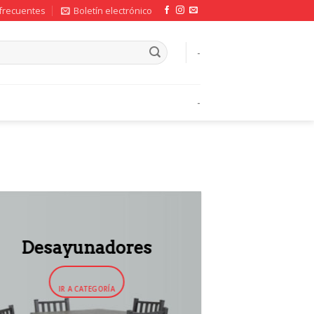
frecuentes
Boletín electrónico
-
-
Desayunadores
IR A CATEGORÍA