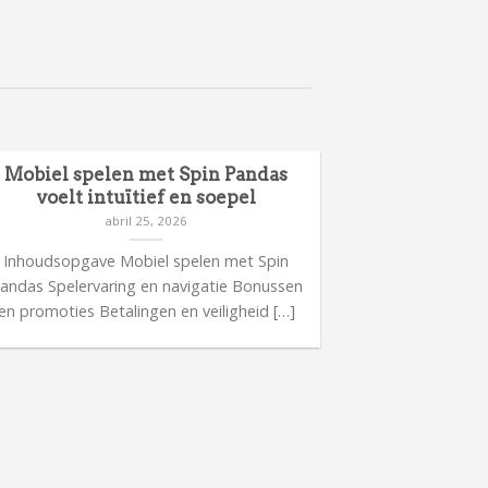
Mobiel spelen met Spin Pandas
Meer inform
voelt intuïtief en soepel
ca
abril 25, 2026
Inhoudsopgave Mobiel spelen met Spin
Inhoudsop
andas Spelervaring en navigatie Bonussen
casinorelease
en promoties Betalingen en veiligheid […]
bijzonder
Spelerv