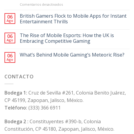
en
Comentarios desactivados
Discover
the
British Gamers Flock to Mobile Apps for Instant
06
Thrills
Ago
Entertainment Thrills
of
Lizaro
The Rise of Mobile Esports: How the UK is
Casino
06
in
Ago
Embracing Competitive Gaming
the
UK
What’s Behind Mobile Gaming’s Meteoric Rise?
06
Online
Ago
Gaming
Scene
CONTACTO
Bodega 1:
Cruz de Sevilla #261, Colonia Benito Juárez,
CP 45199, Zapopan, Jalisco, México.
Teléfono:
(333) 366 6911
Bodega 2 :
Constituyentes #390-b, Colonia
Constitución, CP 45180, Zapopan, Jalisco, México.