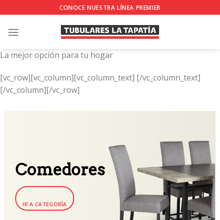
Skip
CONOCE NUESTRA LÍNEA PREMIER
to
content
La mejor opción para tu hogar
[vc_row][vc_column][vc_column_text]
[/vc_column_text]
[/vc_column][/vc_row]
Comedores
IR A CATEGORÍA