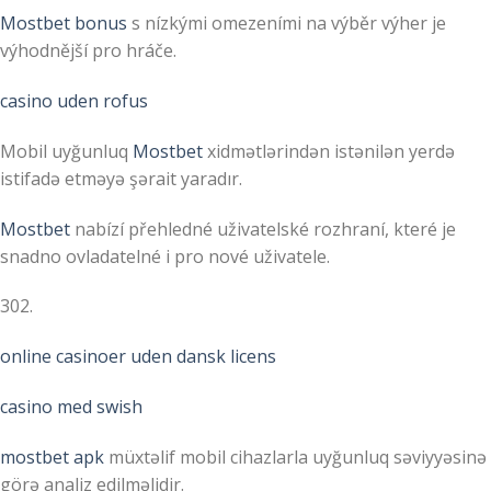
Mostbet bonus
s nízkými omezeními na výběr výher je
výhodnější pro hráče.
casino uden rofus
Mobil uyğunluq
Mostbet
xidmətlərindən istənilən yerdə
istifadə etməyə şərait yaradır.
Mostbet
nabízí přehledné uživatelské rozhraní, které je
snadno ovladatelné i pro nové uživatele.
302.
online casinoer uden dansk licens
casino med swish
mostbet apk
müxtəlif mobil cihazlarla uyğunluq səviyyəsinə
görə analiz edilməlidir.