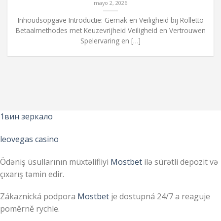
mayo 2, 2026
Inhoudsopgave Introductie: Gemak en Veiligheid bij Rolletto
Betaalmethodes met Keuzevrijheid Veiligheid en Vertrouwen
Spelervaring en […]
1вин зеркало
leovegas casino
Ödəniş üsullarının müxtəlifliyi
Mostbet
ilə sürətli depozit və
çıxarış təmin edir.
Zákaznická podpora
Mostbet
je dostupná 24/7 a reaguje
poměrně rychle.