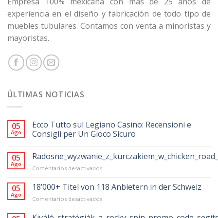
Empresa 100% mexicana con más de 25 años de
experiencia en el diseño y fabricación de todo tipo de
muebles tubulares. Contamos con venta a minoristas y
mayoristas.
ÚLTIMAS NOTICIAS
Ecco Tutto sul Legiano Casino: Recensioni e
05
Ago
Consigli per Un Gioco Sicuro
Radosne_wyzwanie_z_kurczakiem_w_chicken_road_
05
Ago
en
Comentarios desactivados
Radosne_wyzwanie_z_kurczakiem_w_chicke
18’000+ Titel von 118 Anbietern in der Schweiz
05
Ago
en
Comentarios desactivados
18’000+
Titel
Kiváló_stratégiák_a_rocky_spin_promo_code_segít