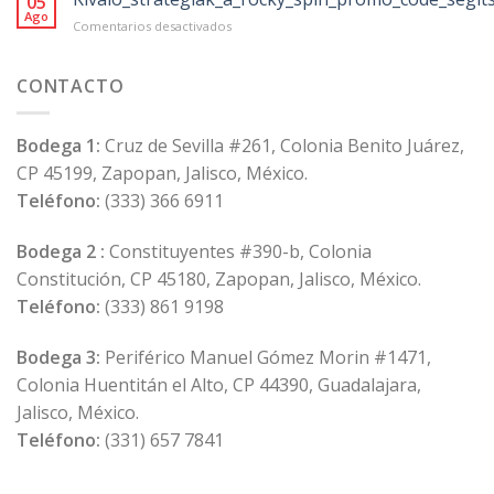
05
von
Ago
en
Comentarios desactivados
118
Kiváló_stratégiák_a_rocky_spin_promo_code
Anbietern
in
CONTACTO
der
Schweiz
Bodega 1:
Cruz de Sevilla #261, Colonia Benito Juárez,
CP 45199, Zapopan, Jalisco, México.
Teléfono:
(333) 366 6911
Bodega 2 :
Constituyentes #390-b, Colonia
Constitución, CP 45180, Zapopan, Jalisco, México.
Teléfono:
(333) 861 9198
Bodega 3:
Periférico Manuel Gómez Morin #1471,
Colonia Huentitán el Alto, CP 44390, Guadalajara,
Jalisco, México.
Teléfono:
(331) 657 7841