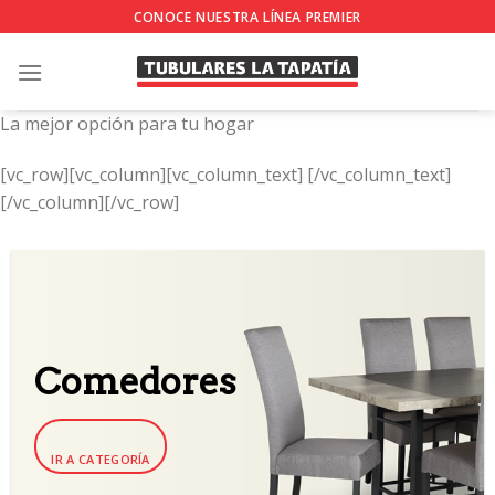
Skip
CONOCE NUESTRA LÍNEA PREMIER
to
content
La mejor opción para tu hogar
[vc_row][vc_column][vc_column_text]
[/vc_column_text]
[/vc_column][/vc_row]
Comedores
IR A CATEGORÍA