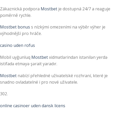
Zákaznická podpora
Mostbet
je dostupná 24/7 a reaguje
poměrně rychle.
Mostbet bonus
s nízkými omezeními na výběr výher je
výhodnější pro hráče.
casino uden rofus
Mobil uyğunluq
Mostbet
xidmətlərindən istənilən yerdə
istifadə etməyə şərait yaradır.
Mostbet
nabízí přehledné uživatelské rozhraní, které je
snadno ovladatelné i pro nové uživatele.
302.
online casinoer uden dansk licens