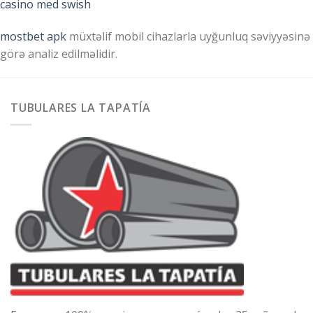
casino med swish
mostbet apk
müxtəlif mobil cihazlarla uyğunluq səviyyəsinə
görə analiz edilməlidir.
TUBULARES LA TAPATÍA