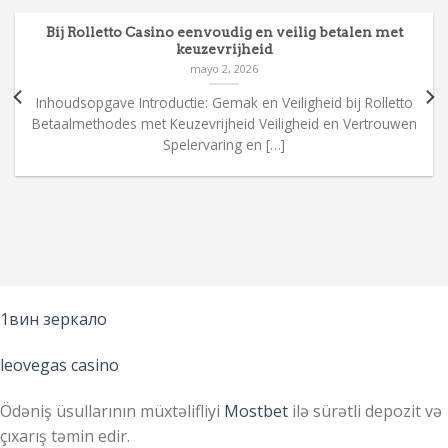
Bij Rolletto Casino eenvoudig en veilig betalen met
keuzevrijheid
mayo 2, 2026
Inhoudsopgave Introductie: Gemak en Veiligheid bij Rolletto
Betaalmethodes met Keuzevrijheid Veiligheid en Vertrouwen
Spelervaring en […]
1вин зеркало
leovegas casino
Ödəniş üsullarının müxtəlifliyi
Mostbet
ilə sürətli depozit və
çıxarış təmin edir.