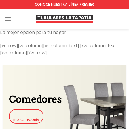
Skip
CONOCE NUESTRA LÍNEA PREMIER
to
content
La mejor opción para tu hogar
[vc_row][vc_column][vc_column_text]
[/vc_column_text]
[/vc_column][/vc_row]
Comedores
IR A CATEGORÍA