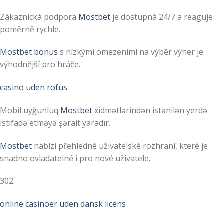
Zákaznická podpora
Mostbet
je dostupná 24/7 a reaguje
poměrně rychle.
Mostbet bonus
s nízkými omezeními na výběr výher je
výhodnější pro hráče.
casino uden rofus
Mobil uyğunluq
Mostbet
xidmətlərindən istənilən yerdə
istifadə etməyə şərait yaradır.
Mostbet
nabízí přehledné uživatelské rozhraní, které je
snadno ovladatelné i pro nové uživatele.
302.
online casinoer uden dansk licens