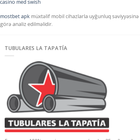
casino med swish
mostbet apk
müxtəlif mobil cihazlarla uyğunluq səviyyəsinə
görə analiz edilməlidir.
TUBULARES LA TAPATÍA