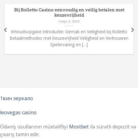
Bij Rolletto Casino eenvoudig en veilig betalen met
keuzevrijheid
mayo 2, 2026
Inhoudsopgave Introductie: Gemak en Veiligheid bij Rolletto
Betaalmethodes met Keuzevrijheid Veiligheid en Vertrouwen
Spelervaring en […]
1вин зеркало
leovegas casino
Ödəniş üsullarının müxtəlifliyi
Mostbet
ilə sürətli depozit və
çıxarış təmin edir.