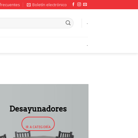
frecuentes
Boletín electrónico
-
-
Desayunadores
IR A CATEGORÍA