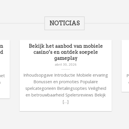
NOTICIAS
en
Bekijk het aanbod van mobiele
id
casino’s en ontdek soepele
gameplay
abril 30, 2026
n
Inhoudsopgave Introductie Mobiele ervaring
met
P
Bonussen en promoties Populaire
n
spelcategorieën Betalingsopties Veiligheid
en betrouwbaarheid Spelersreviews Bekijk
[…]