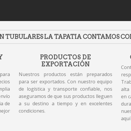
N TUBULARES LA TAPATIA CONTAMOS CO
Y
PRODUCTOS DE
EXPORTACIÓN
Cont
 para
Nuestros productos están preparados
resp
cios
para ser exportados. Con nuestro equipo
Tra
plia
de logística y transporte confiable, nos
alta
envío
aseguramos de que sus productos lleguen
en c
ia de
a su destino a tiempo y en excelentes
dur
mejor
condiciones.
nues
aquí