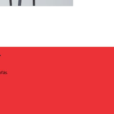
A
ofás.