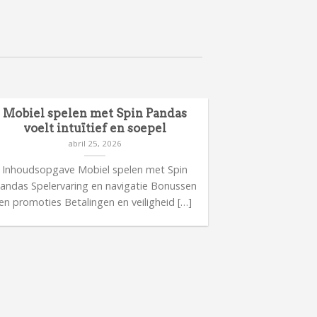
Mobiel spelen met Spin Pandas
Meer inform
voelt intuïtief en soepel
ca
abril 25, 2026
Inhoudsopgave Mobiel spelen met Spin
Inhoudsop
andas Spelervaring en navigatie Bonussen
casinorelease
en promoties Betalingen en veiligheid […]
bijzonder
Spelerv