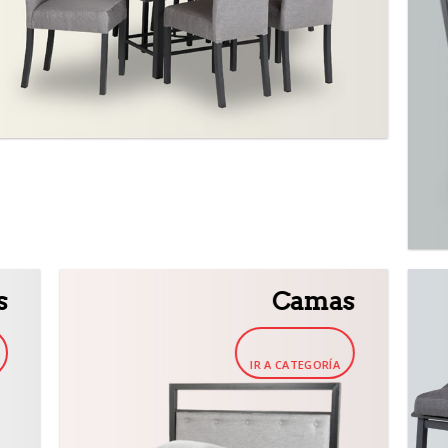
s
Camas
IR A CATEGORÍA