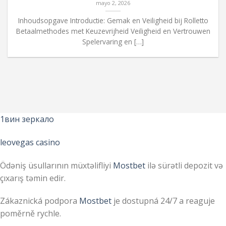
mayo 2, 2026
Inhoudsopgave Introductie: Gemak en Veiligheid bij Rolletto
Betaalmethodes met Keuzevrijheid Veiligheid en Vertrouwen
Spelervaring en […]
1вин зеркало
leovegas casino
Ödəniş üsullarının müxtəlifliyi
Mostbet
ilə sürətli depozit və
çıxarış təmin edir.
Zákaznická podpora
Mostbet
je dostupná 24/7 a reaguje
poměrně rychle.