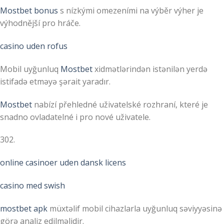
Mostbet bonus
s nízkými omezeními na výběr výher je
výhodnější pro hráče.
casino uden rofus
Mobil uyğunluq
Mostbet
xidmətlərindən istənilən yerdə
istifadə etməyə şərait yaradır.
Mostbet
nabízí přehledné uživatelské rozhraní, které je
snadno ovladatelné i pro nové uživatele.
302.
online casinoer uden dansk licens
casino med swish
mostbet apk
müxtəlif mobil cihazlarla uyğunluq səviyyəsinə
görə analiz edilməlidir.