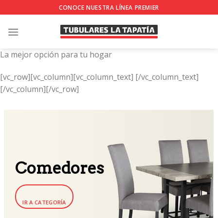
Skip
CONOCE NUESTRA LÍNEA PREMIER
to
content
La mejor opción para tu hogar
[vc_row][vc_column][vc_column_text]
[/vc_column_text]
[/vc_column][/vc_row]
Comedores
IR A CATEGORÍA