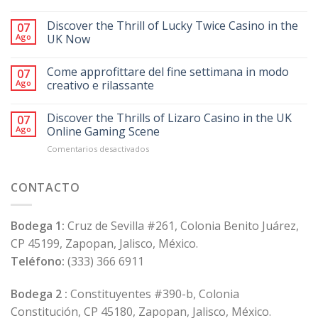
Discover the Thrill of Lucky Twice Casino in the
07
Ago
UK Now
Come approfittare del fine settimana in modo
07
Ago
creativo e rilassante
Discover the Thrills of Lizaro Casino in the UK
07
Ago
Online Gaming Scene
en
Comentarios desactivados
Discover
the
Thrills
CONTACTO
of
Lizaro
Casino
Bodega 1:
Cruz de Sevilla #261, Colonia Benito Juárez,
in
CP 45199, Zapopan, Jalisco, México.
the
UK
Teléfono:
(333) 366 6911
Online
Gaming
Bodega 2 :
Constituyentes #390-b, Colonia
Scene
Constitución, CP 45180, Zapopan, Jalisco, México.