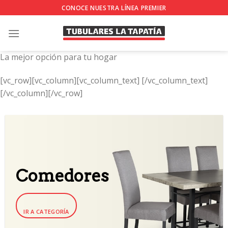
Skip
CONOCE NUESTRA LÍNEA PREMIER
to
content
La mejor opción para tu hogar
[vc_row][vc_column][vc_column_text]
[/vc_column_text]
[/vc_column][/vc_row]
Comedores
IR A CATEGORÍA