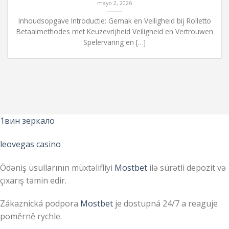
mayo 2, 2026
Inhoudsopgave Introductie: Gemak en Veiligheid bij Rolletto
Betaalmethodes met Keuzevrijheid Veiligheid en Vertrouwen
Spelervaring en […]
1вин зеркало
leovegas casino
Ödəniş üsullarının müxtəlifliyi
Mostbet
ilə sürətli depozit və
çıxarış təmin edir.
Zákaznická podpora
Mostbet
je dostupná 24/7 a reaguje
poměrně rychle.