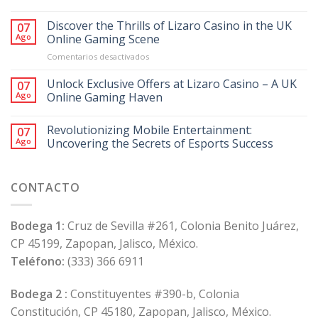
Discover the Thrills of Lizaro Casino in the UK
07
Ago
Online Gaming Scene
en
Comentarios desactivados
Discover
the
Unlock Exclusive Offers at Lizaro Casino – A UK
07
Thrills
Ago
Online Gaming Haven
of
Lizaro
Revolutionizing Mobile Entertainment:
Casino
07
in
Ago
Uncovering the Secrets of Esports Success
the
UK
Online
CONTACTO
Gaming
Scene
Bodega 1:
Cruz de Sevilla #261, Colonia Benito Juárez,
CP 45199, Zapopan, Jalisco, México.
Teléfono:
(333) 366 6911
Bodega 2 :
Constituyentes #390-b, Colonia
Constitución, CP 45180, Zapopan, Jalisco, México.