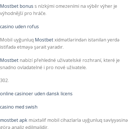
Mostbet bonus
s nízkými omezeními na výběr výher je
výhodnější pro hráče.
casino uden rofus
Mobil uyğunluq
Mostbet
xidmətlərindən istənilən yerdə
istifadə etməyə şərait yaradır.
Mostbet
nabízí přehledné uživatelské rozhraní, které je
snadno ovladatelné i pro nové uživatele.
302.
online casinoer uden dansk licens
casino med swish
mostbet apk
müxtəlif mobil cihazlarla uyğunluq səviyyəsinə
görə analiz edilməlidir.