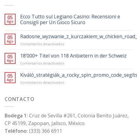
Ecco Tutto sul Legiano Casino: Recensioni e
05
Ago
Consigli per Un Gioco Sicuro
Radosne_wyzwanie_z_kurczakiem_w_chicken_road_
05
Ago
en
Comentarios desactivados
Radosne_wyzwanie_z_kurczakiem_w_chicke
18’000+ Titel von 118 Anbietern in der Schweiz
05
Ago
en
Comentarios desactivados
18’000+
Titel
Kiváló_stratégiák_a_rocky_spin_promo_code_segít
05
von
Ago
en
Comentarios desactivados
118
Kiváló_stratégiák_a_rocky_spin_promo_code
Anbietern
in
CONTACTO
der
Schweiz
Bodega 1:
Cruz de Sevilla #261, Colonia Benito Juárez,
CP 45199, Zapopan, Jalisco, México.
Teléfono:
(333) 366 6911