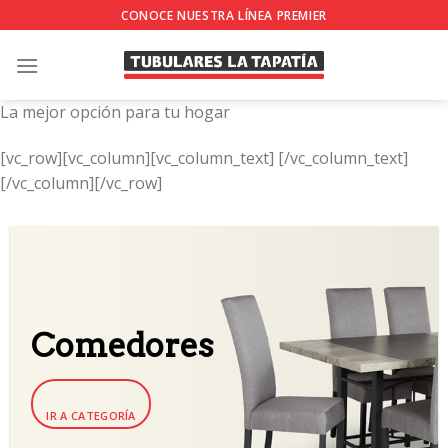
Skip
CONOCE NUESTRA LÍNEA PREMIER
to
content
La mejor opción para tu hogar
[vc_row][vc_column][vc_column_text]
[/vc_column_text]
[/vc_column][/vc_row]
Comedores
IR A CATEGORÍA