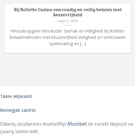
Bij Rolletto Casino eenvoudig en veilig betalen met
keuzevrijheid
mayo 2, 2026
Inhoudsopgave Introductie: Gemak en Veiligheid bij Rolletto
Betaalmethodes met Keuzevrijheid Veiligheid en Vertrouwen
Spelervaring en […]
1вин зеркало
leovegas casino
Ödəniş üsullarının müxtəlifliyi
Mostbet
ilə sürətli depozit və
çıxarış təmin edir.