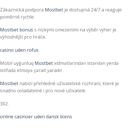
Zákaznická podpora
Mostbet
je dostupná 24/7 a reaguje
poměrně rychle.
Mostbet bonus
s nízkými omezeními na výběr výher je
výhodnější pro hráče.
casino uden rofus
Mobil uyğunluq
Mostbet
xidmətlərindən istənilən yerdə
istifadə etməyə şərait yaradır.
Mostbet
nabízí přehledné uživatelské rozhraní, které je
snadno ovladatelné i pro nové uživatele.
302.
online casinoer uden dansk licens