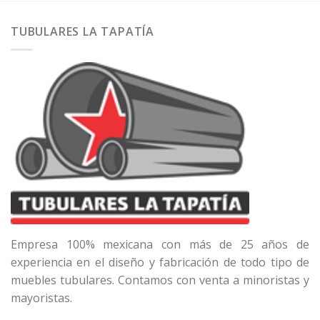
TUBULARES LA TAPATÍA
Empresa 100% mexicana con más de 25 años de
experiencia en el diseño y fabricación de todo tipo de
muebles tubulares. Contamos con venta a minoristas y
mayoristas.