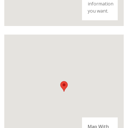
information
you want.
Map With