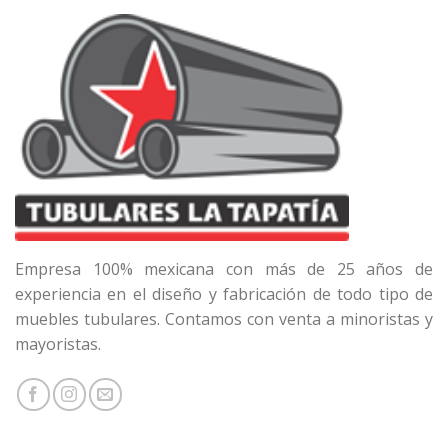
Empresa 100% mexicana con más de 25 años de
experiencia en el diseño y fabricación de todo tipo de
muebles tubulares. Contamos con venta a minoristas y
mayoristas.