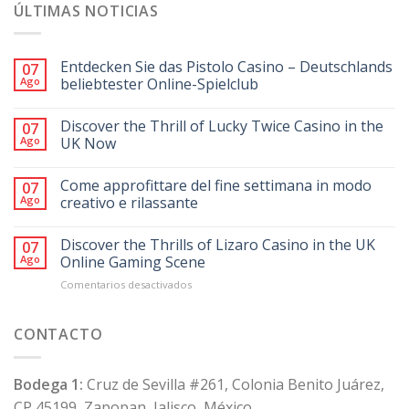
ÚLTIMAS NOTICIAS
Entdecken Sie das Pistolo Casino – Deutschlands
07
Ago
beliebtester Online-Spielclub
Discover the Thrill of Lucky Twice Casino in the
07
Ago
UK Now
Come approfittare del fine settimana in modo
07
Ago
creativo e rilassante
Discover the Thrills of Lizaro Casino in the UK
07
Ago
Online Gaming Scene
en
Comentarios desactivados
Discover
the
Thrills
CONTACTO
of
Lizaro
Casino
Bodega 1:
Cruz de Sevilla #261, Colonia Benito Juárez,
in
CP 45199, Zapopan, Jalisco, México.
the