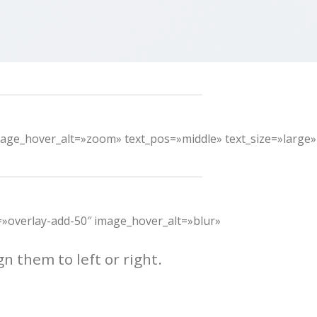
mage_hover_alt=»zoom» text_pos=»middle» text_size=»large»
r=»overlay-add-50″ image_hover_alt=»blur»
n them to left or right.