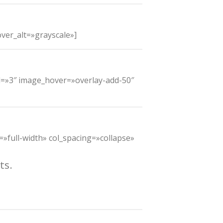
ver_alt=»grayscale»]
id=»3″ image_hover=»overlay-add-50″
=»full-width» col_spacing=»collapse»
ts.