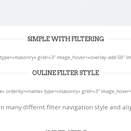
SIMPLE WITH FILTERING
e» type=»masonry» grid=»3″ image_hover=»overlay-add-50″ i
OULINE FILTER STYLE
utline» orderby=»name» type=»masonry» grid=»3″ image_hove
many differnt filter navigation style and alig