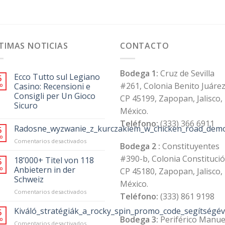
TIMAS NOTICIAS
CONTACTO
Bodega 1:
Cruz de Sevilla
Ecco Tutto sul Legiano
5
#261, Colonia Benito Juárez
o
Casino: Recensioni e
Consigli per Un Gioco
CP 45199, Zapopan, Jalisco,
Sicuro
México.
Teléfono:
(333) 366 6911
Radosne_wyzwanie_z_kurczakiem_w_chicken_road_demo
5
o
en
Comentarios desactivados
Bodega 2 :
Constituyentes
Radosne_wyzwanie_z_kurczakiem_w_chicken_road
#390-b, Colonia Constitució
18’000+ Titel von 118
5
o
Anbietern in der
CP 45180, Zapopan, Jalisco,
Schweiz
México.
en
Comentarios desactivados
Teléfono:
(333) 861 9198
18’000+
Titel
Kiváló_stratégiák_a_rocky_spin_promo_code_segítségév
5
von
Bodega 3:
Periférico Manue
o
en
Comentarios desactivados