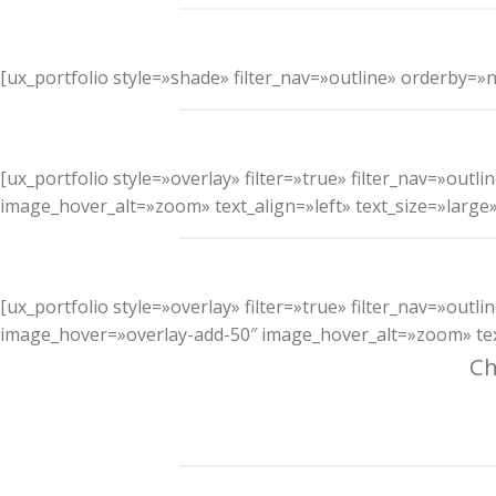
[ux_portfolio style=»shade» filter_nav=»outline» orderby
[ux_portfolio style=»overlay» filter=»true» filter_nav=»ou
image_hover_alt=»zoom» text_align=»left» text_size=»large
[ux_portfolio style=»overlay» filter=»true» filter_nav=»ou
image_hover=»overlay-add-50″ image_hover_alt=»zoom» text
Ch