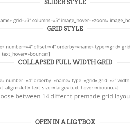
SLIDER STYLE
=»name» grid=»3″ columns=»5″ image_hover=»zoom» image_ho
GRID STYLE
tline» number=»4″ offset=»4″ orderby=»name» type=»grid» gr
» text_hover=»bounce»]
COLLAPSED FULL WIDTH GRID
tline» number=»4″ orderby=»name» type=»grid» grid=»3″ width
_align=»left» text_size=»large» text_hover=»bounce»]
oose between 14 differnt premade grid layou
OPEN IN A LIGTBOX