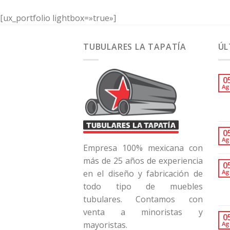
[ux_portfolio lightbox=»true»]
TUBULARES LA TAPATÍA
ÚL
0
Ag
0
Ag
Empresa 100% mexicana con
más de 25 años de experiencia
0
Ag
en el diseño y fabricación de
todo tipo de muebles
tubulares. Contamos con
venta a minoristas y
0
mayoristas.
Ag