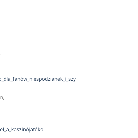
,
_dla_fanów_niespodzianek_i_szy
_demo_dla_fanów_niespodzianek_i_szy
n,
el_a_kaszinójátéko
l