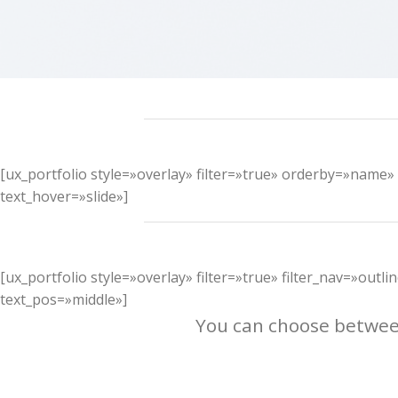
[ux_portfolio style=»overlay» filter=»true» orderby=»nam
text_hover=»slide»]
[ux_portfolio style=»overlay» filter=»true» filter_nav=»o
text_pos=»middle»]
You can choose between 