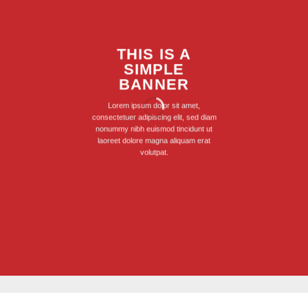
THIS IS A
SIMPLE
BANNER
Lorem ipsum dolor sit amet,
consectetuer adipiscing elit, sed diam
nonummy nibh euismod tincidunt ut
laoreet dolore magna aliquam erat
volutpat.