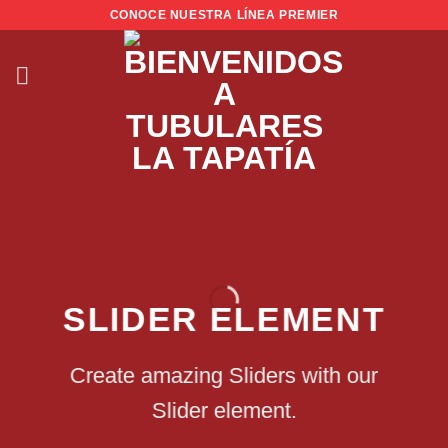
Skip
CONOCE NUESTRA LÍNEA PREMIER
to
content
SLIDER ELEMENT
Create amazing Sliders with our
Slider element.