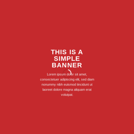
THIS IS A
SIMPLE
BANNER
Lorem ipsum dolor sit amet,
consectetuer adipiscing elit, sed diam
nonummy nibh euismod tincidunt ut
laoreet dolore magna aliquam erat
volutpat.