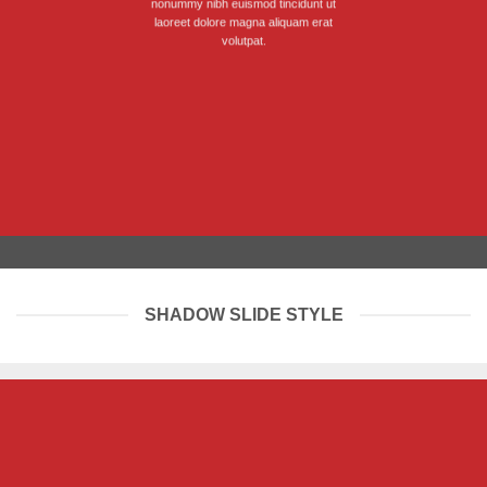
nonummy nibh euismod tincidunt ut
laoreet dolore magna aliquam erat
volutpat.
SHADOW SLIDE STYLE